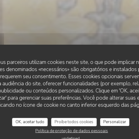
us parceiros utilizam cookies neste site, o que pode implicar
es denominados «necessários» são obrigatórios e instalados
 requerem seu consentimento. Esses cookies opcionais servem
 audiência do site, oferecer funcionalidades (por exemplo, re
r publicidade ou conteúdos personalizados. Clique em 'OK, aceit
•
ARRAS
zar' para gerenciar suas preferências. Você pode alterar suas
THE FRENCH HOUSE ARRAS
e French House Ar
cando no ícone de cookie no canto inferior esquerdo das pági
OK, aceitar tudo
Proíbe todos cookies
Personalizar
RESERVAR UMA MESA
Política de proteção de dados pessoais
undefined