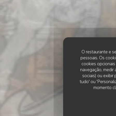
O restaurante e se
pessoais. Os cooki
cookies opcionais
navegação, medir a
sociais) ou exibi
tudo' ou 'Personali
Th
momento cli