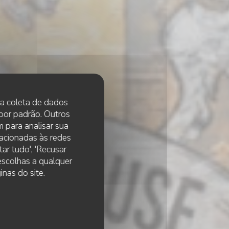
 na coleta de dados
 por padrão. Outros
 para analisar sua
lacionadas às redes
ar tudo', 'Recusar
 escolhas a qualquer
ras
nas do site.