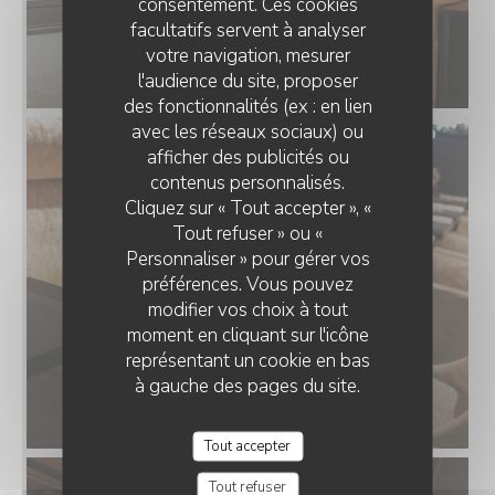
consentement. Ces cookies
facultatifs servent à analyser
votre navigation, mesurer
l'audience du site, proposer
des fonctionnalités (ex : en lien
avec les réseaux sociaux) ou
afficher des publicités ou
THE FRENCH HOUSE ARRAS
contenus personnalisés.
Cliquez sur « Tout accepter », «
Tout refuser » ou «
Personnaliser » pour gérer vos
préférences. Vous pouvez
modifier vos choix à tout
moment en cliquant sur l'icône
représentant un cookie en bas
à gauche des pages du site.
Tout accepter
Tout refuser