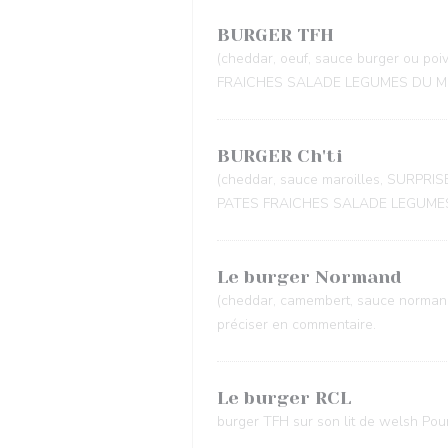
BURGER TFH
(cheddar, oeuf, sauce burger ou p
FRAICHES SALADE LEGUMES DU 
BURGER Ch'ti
(cheddar, sauce maroilles, SURPR
PATES FRAICHES SALADE LEGUM
Le burger Normand
(cheddar, camembert, sauce normande
préciser en commentaire.
Le burger RCL
burger TFH sur son lit de welsh Pou