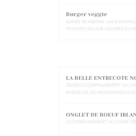
Burger veggie
(galette de légumes, sauce prove
FRAICHES SALADE LEGUMES DU 
LA BELLE ENTRECOTE 
300GRS CCOMPAGNEMENT AU CHOI
MAROILLES OU MAYONNAISE MAI
ONGLET DE BOEUF IRLA
ACCOMPAGNEMENT AU CHOIX: FRI