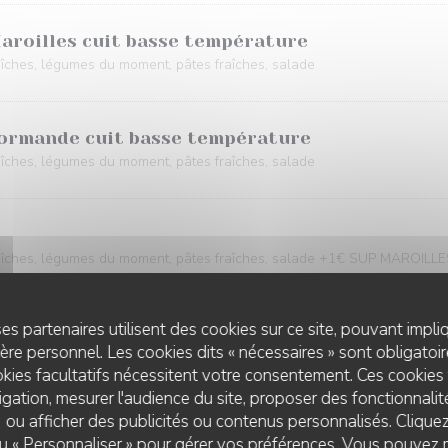
Maroilles cuit basse température
aîches, légumes du moment, pâtes fraîches, salade
 normande cuit basse température
aîches, légumes du moment, pâtes fraîches, salade
raîches, légumes du moment, pâtes fraîches, salade +1€ SUP MAROILL
es partenaires utilisent des cookies sur ce site, pouvant impli
re personnel. Les cookies dits « nécessaires » sont obligatoire
ment au choix : frites, riz jaune ou salade à préciser en commentaire.
kies facultatifs nécessitent votre consentement. Ces cookies 
gation, mesurer l'audience du site, proposer des fonctionnalité
 ou afficher des publicités ou contenus personnalisés. Clique
e de sésame noir sauce teriyaki
 ou « Personnaliser » pour gérer vos préférences. Vous pouvez 
THE FRENCH HOUSE ARRAS