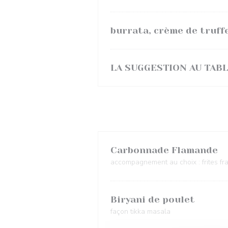
burrata, crème de truff
LA SUGGESTION AU TAB
Carbonnade Flamande
accompagnement au choix : frites fr
Biryani de poulet
façon tikka masala