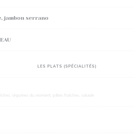
e, jambon serrano
LEAU
LES PLATS (SPÉCIALITÉS)
aîches, légumes du moment, pâtes fraîches, salade