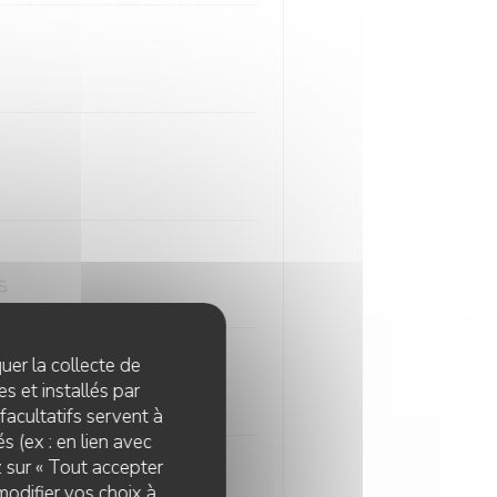
ES
quer la collecte de
s et installés par
facultatifs servent à
s (ex : en lien avec
z sur « Tout accepter
modifier vos choix à