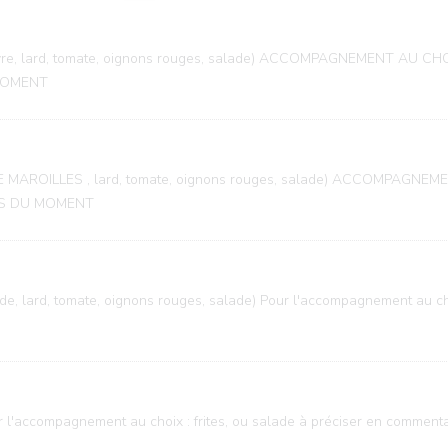
oivre, lard, tomate, oignons rouges, salade) ACCOMPAGNEMENT AU C
MOMENT
ISE MAROILLES , lard, tomate, oignons rouges, salade) ACCOMPAGNE
ES DU MOMENT
, lard, tomate, oignons rouges, salade) Pour l'accompagnement au choix
r l'accompagnement au choix : frites, ou salade à préciser en commenta