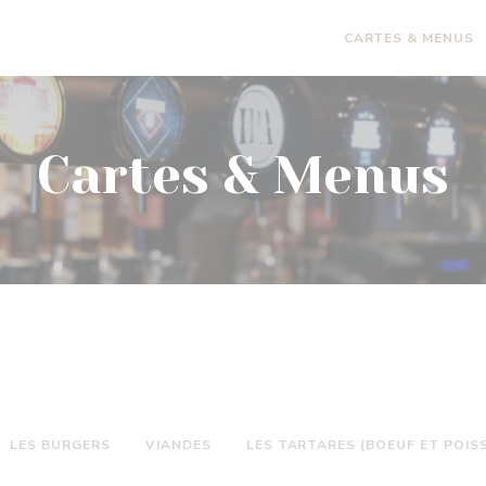
CARTES & MENUS
Cartes & Menus
LES BURGERS
VIANDES
LES TARTARES (BOEUF ET POIS