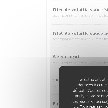
Filet de volaille sauce 
accompagnement au choix : frites fr
Filet de volaille sauce
accompagnement au choix : frites fr
Welsh royal
accompagnement au choix : frites f
Le restaurant et s
Ch'ti welsh
données à caractè
Avec du maroilles. Pour l'accompagne
défaut. D'autres coo
analyser votre navi
les réseaux sociaux)
Pavé de saumon en croût
», « Tout refuser »