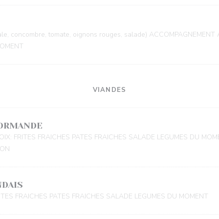
nçale, concombre, tomate, oignons rouges, salade) ACCOMPAGNEMEN
MOMENT
VIANDES
NORMANDE
X: FRITES FRAICHES PATES FRAICHES SALADE LEGUMES DU MOM
SON
NDAIS
TES FRAICHES PATES FRAICHES SALADE LEGUMES DU MOMENT