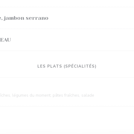
e, jambon serrano
LEAU
LES PLATS (SPÉCIALITÉS)
aîches, légumes du moment, pâtes fraîches, salade