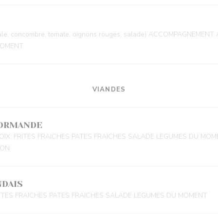
nçale, concombre, tomate, oignons rouges, salade) ACCOMPAGNEMEN
MOMENT
VIANDES
NORMANDE
X: FRITES FRAICHES PATES FRAICHES SALADE LEGUMES DU MOM
SON
NDAIS
TES FRAICHES PATES FRAICHES SALADE LEGUMES DU MOMENT