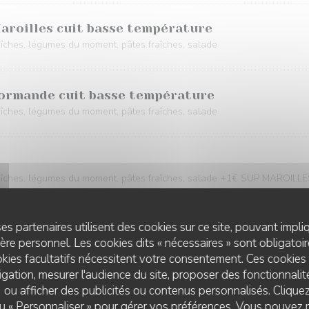
Maroilles cuit basse température
aîches, légumes du moment, pâtes fraîches, salade
 normande cuit basse température
aîches, légumes du moment, pâtes fraîches, salade
raîches, légumes du moment, pâtes fraîches, salade +1€ SUP MAROILL
es partenaires utilisent des cookies sur ce site, pouvant impli
re personnel. Les cookies dits « nécessaires » sont obligatoire
ment au choix : frites, riz jaune ou salade à préciser en commentaire.
kies facultatifs nécessitent votre consentement. Ces cookies 
gation, mesurer l'audience du site, proposer des fonctionnalité
 ou afficher des publicités ou contenus personnalisés. Clique
e de sésame noir sauce teriyaki
 ou « Personnaliser » pour gérer vos préférences. Vous pouvez 
THE FRENCH HOUSE ARRAS