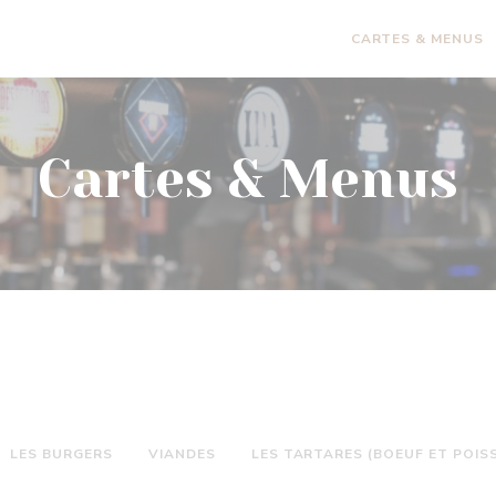
CARTES & MENUS
Cartes & Menus
LES BURGERS
VIANDES
LES TARTARES (BOEUF ET POIS