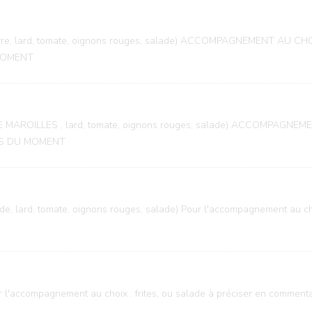
oivre, lard, tomate, oignons rouges, salade) ACCOMPAGNEMENT AU C
MOMENT
ISE MAROILLES , lard, tomate, oignons rouges, salade) ACCOMPAGNE
ES DU MOMENT
, lard, tomate, oignons rouges, salade) Pour l'accompagnement au choix
r l'accompagnement au choix : frites, ou salade à préciser en commenta