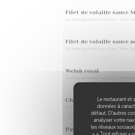
Filet de volaille sauce 
accompagnement au choix : frites fr
Filet de volaille sauce
accompagnement au choix : frites fr
Welsh royal
accompagnement au choix : frites f
Le restaurant et s
Ch'ti welsh
données à caractè
Avec du maroilles. Pour l'accompagne
défaut. D'autres coo
analyser votre navi
les réseaux sociaux)
Pavé de saumon en croût
», « Tout refuser »