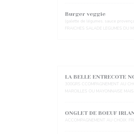
Burger veggie
(galette de légumes, sauce prove
FRAICHES SALADE LEGUMES DU 
LA BELLE ENTRECOTE 
300GRS CCOMPAGNEMENT AU CHOI
MAROILLES OU MAYONNAISE MAI
ONGLET DE BOEUF IRLA
ACCOMPAGNEMENT AU CHOIX: FRI